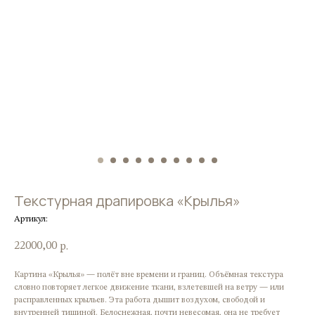
Текстурная драпировка «Крылья»
Артикул:
22000,00
р.
Картина «Крылья» — полёт вне времени и границ. Объёмная текстура
словно повторяет легкое движение ткани, взлетевшей на ветру — или
расправленных крыльев. Эта работа дышит воздухом, свободой и
внутренней тишиной. Белоснежная, почти невесомая, она не требует